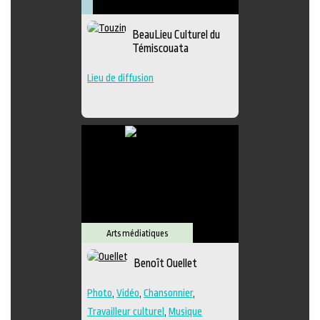
Arts
Arts
Lieu
Littérature
visuels
médiatiques
culturel
Muséologie
BeauLieu Culturel du
Témiscouata
Lieu de diffusion
Arts médiatiques
Benoît Ouellet
Photo
,
Vidéo
,
Chansonnier
,
Travailleur culturel
,
Musique