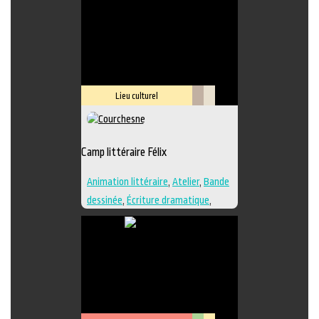
Lieu culturel
Littérature
Savoir-
faire
Camp littéraire Félix
Animation littéraire
,
Atelier
,
Bande
dessinée
,
Écriture dramatique
,
Édition
,
Essai
,
Illustration
,
Lieu de
création
,
Nouvelle
,
Poésie
,
Roman