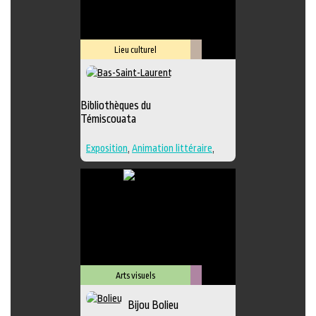
Lieu culturel
Littérature
Bibliothèques du
Témiscouata
Exposition
,
Animation littéraire
,
Bande dessinée
,
Conte
,
Lieu
d'interprétation
,
Poésie
,
Roman
,
Lieu de diffusion
Arts visuels
Métiers
Bijou Bolieu
d'art