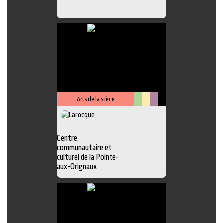
Arts de la scène
Arts
Lieu
Métiers
visuels
culturel
d'art
Centre
communautaire et
culturel de la Pointe-
aux-Orignaux
Photo
,
Exposition
,
Atelier
,
Boutique
,
Chansonnier
,
Galerie
,
Lieu
d'interprétation
,
Peinture
,