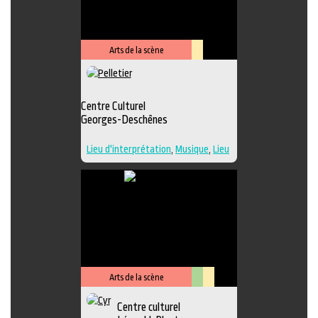
Performance
,
Photographie
,
Sculpture
,
Musique
,
Lieu de
diffusion
,
Danse
Arts de la scène
Lieu
culturel
Centre Culturel
Georges-Deschênes
Lieu d'interprétation
,
Musique
,
Lieu
de diffusion
Arts de la scène
Arts
Lieu
Centre culturel
visuels
culturel