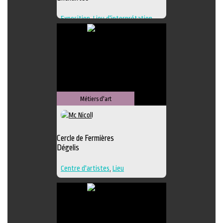
Exposition
,
Lieu d'interprétation
,
Lieu de création
,
Regroupement
d'artistes
,
Lieu de diffusion
Métiers d'art
Cercle de Fermières
Dégelis
Centre d'artistes
,
Lieu
d'interprétation
,
Techniques
multiples
,
Textile