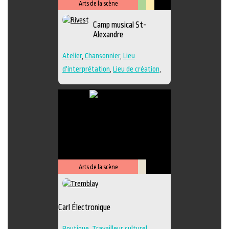
Arts de la scène
Arts
Lieu
Camp musical St-
visuels
culturel
Alexandre
Atelier
,
Chansonnier
,
Lieu
d'interprétation
,
Lieu de création
,
Performance
,
Regroupement
d'artistes
,
Travailleur culturel
,
Musique
,
Lieu de diffusion
Arts de la scène
Savoir-
faire
Carl Électronique
Boutique
,
Travailleur culturel
,