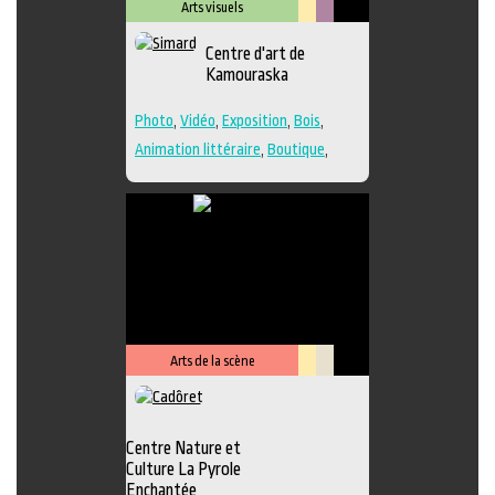
Arts visuels
Lieu
Métiers
Centre d'art de
culturel
d'art
Kamouraska
Photo
,
Vidéo
,
Exposition
,
Bois
,
Animation littéraire
,
Boutique
,
Céramique
,
Dessin
,
Estampe
,
Galerie
,
Lieu de création
,
Musée
,
Peinture
,
Performance
,
Poésie
,
Sculpture
,
Textile
,
Verre
,
Lieu de
diffusion
Arts de la scène
Lieu
Savoir-
culturel
faire
Centre Nature et
Culture La Pyrole
Enchantée