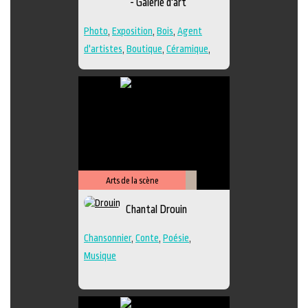
- Galerie d'art
Photo
,
Exposition
,
Bois
,
Agent
d'artistes
,
Boutique
,
Céramique
,
Dessin
,
Estampe
,
Galerie
,
Papier
,
Peinture
,
Photographie
,
Poésie
,
Sculpture
,
Techniques multiples
Arts de la scène
Littérature
Chantal Drouin
Chansonnier
,
Conte
,
Poésie
,
Musique