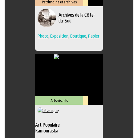
Patrimoine et archives
Lieu
Archives de la Côte-
culturel
du-Sud
Photo
,
Exposition
,
Boutique
,
Papier
Arts visuels
Lieu
culturel
Art Populaire
Kamouraska