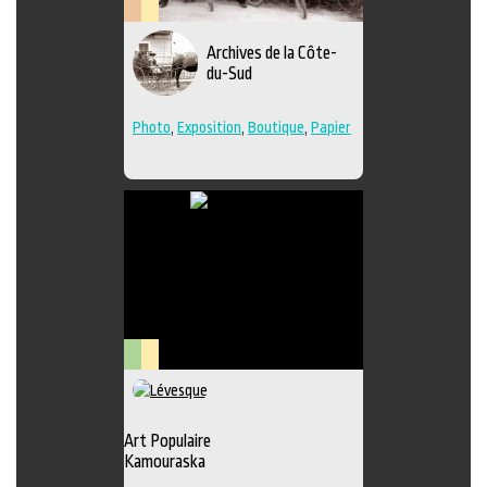
Patrimoine
Lieu
Archives de la Côte-
et
culturel
du-Sud
archives
Photo
,
Exposition
,
Boutique
,
Papier
Arts
Lieu
visuels
culturel
Art Populaire
Kamouraska