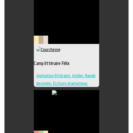
Lieu
Littérature
Savoir-
culturel
faire
Camp littéraire Félix
Animation littéraire
,
Atelier
,
Bande
dessinée
,
Écriture dramatique
,
Édition
,
Essai
,
Illustration
,
Lieu de
création
,
Nouvelle
,
Poésie
,
Roman