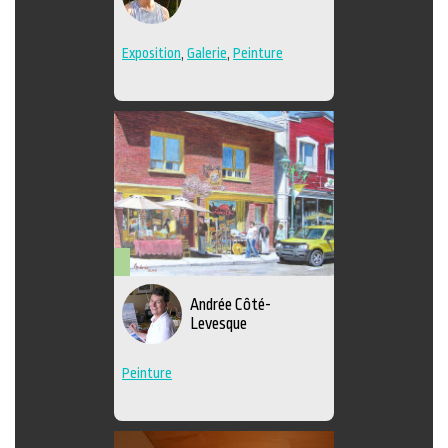
Exposition
,
Galerie
,
Peinture
Arts
Andrée Côté-
visuels
Levesque
Peinture