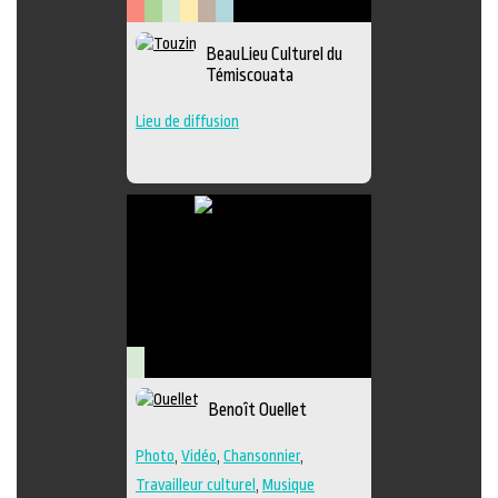
Arts
Arts
Arts
Lieu
Littérature
Muséologie
BeauLieu Culturel du
de
visuels
médiatiques
culturel
Témiscouata
la
scène
Lieu de diffusion
Arts
Benoît Ouellet
médiatiques
Photo
,
Vidéo
,
Chansonnier
,
Travailleur culturel
,
Musique