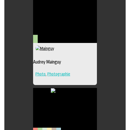
Lieu de diffusion
Arts
visuels
Audrey Mainguy
Photo
,
Photographie