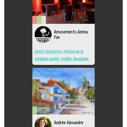
Arts
Arts
Savoir-
Amusements Anima
de
visuels
faire
Fun
la
scène
Agent d'artistes
,
Artiste de la
création parlée
,
Atelier
,
Boutique
,
Performance
,
Techniques multiples
Arts
Andrée Alexandre
visuels