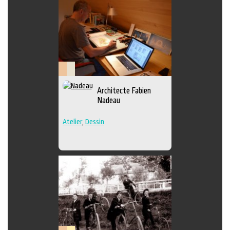
Patrimoine
Savoir-
Architecte Fabien
et
faire
Nadeau
archives
Atelier
,
Dessin