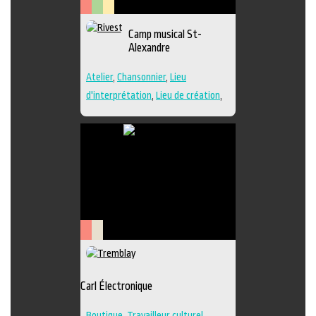
Arts
Arts
Lieu
Camp musical St-
de
visuels
culturel
Alexandre
la
scène
Atelier
,
Chansonnier
,
Lieu
d'interprétation
,
Lieu de création
,
Performance
,
Regroupement
d'artistes
,
Travailleur culturel
,
Musique
,
Lieu de diffusion
Arts
Savoir-
de
faire
la
Carl Électronique
scène
Boutique
,
Travailleur culturel
,