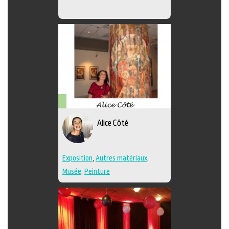
Arts
Alice Côté
visuels
Exposition
,
Autres matériaux
,
Musée
,
Peinture