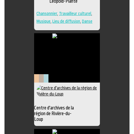
Léopold-Plante
la
scène
Chansonnier
,
Travailleur culturel
,
Musique
,
Lieu de diffusion
,
Danse
Patrimoine
Littérature
Muséologie
et
archives
Centre d'archives de la
région de Rivière-du-
Loup
Exposition
,
Animation littéraire
,