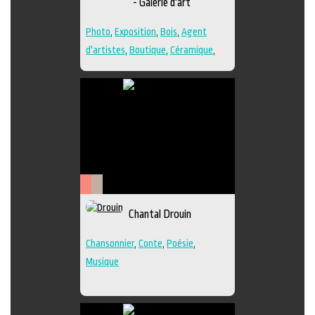
- Galerie d'art
Photo
,
Exposition
,
Bois
,
Agent
d'artistes
,
Boutique
,
Céramique
,
Dessin
,
Estampe
,
Galerie
,
Papier
,
Peinture
,
Photographie
,
Poésie
,
Sculpture
,
Techniques multiples
Arts
Littérature
Chantal Drouin
de
la
Chansonnier
,
Conte
,
Poésie
,
scène
Musique