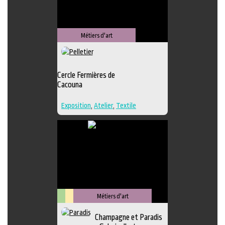
Métiers d'art
Cercle Fermières de
Cacouna
Exposition
,
Atelier
,
Textile
Métiers d'art
Arts
Lieu
Champagne et Paradis
visuels
culturel