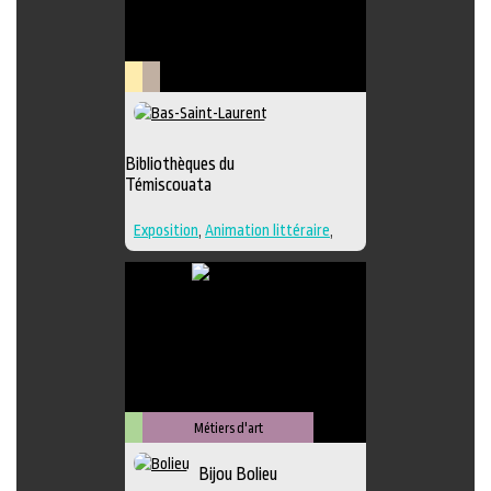
Lieu
Littérature
culturel
Bibliothèques du
Témiscouata
Exposition
,
Animation littéraire
,
Bande dessinée
,
Conte
,
Lieu
d'interprétation
,
Poésie
,
Roman
,
Lieu de diffusion
Métiers d'art
Arts
Bijou Bolieu
visuels