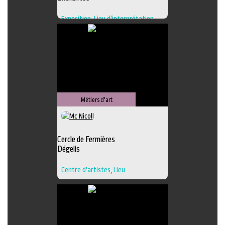
Exposition
,
Lieu d'interprétation
,
Lieu de création
,
Regroupement
d'artistes
,
Lieu de diffusion
Métiers d'art
Cercle de Fermières
Dégelis
Centre d'artistes
,
Lieu
d'interprétation
,
Techniques
multiples
,
Textile