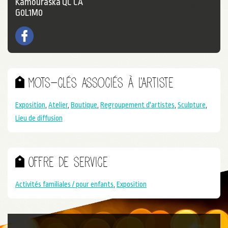
Kamouraska QC CA
G0L1M0
Facebook
Mots-clés associés à l'artiste
Exposition
,
Atelier
,
Boutique
,
Regroupement d'artistes
,
Sculpture
,
Lieu de diffusion
Offre de service
Activités familiales / pour enfants
,
Exposition