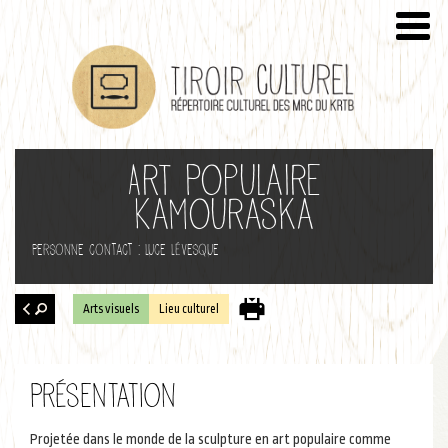
Art Populaire
Kamouraska
Personne contact : Luce Lévesque
Arts visuels
Lieu culturel
Retour
à la
Présentation
recherche
Projetée dans le monde de la sculpture en art populaire comme