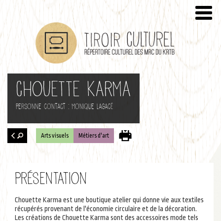
Chouette Karma
Personne contact : Monique Lagacé
Arts visuels
Métiers d'art
Retour
à la
Présentation
recherche
Chouette Karma est une boutique atelier qui donne vie aux textiles
récupérés provenant de l'économie circulaire et de la décoration.
Les créations de Chouette Karma sont des accessoires mode tels