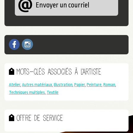
Envoyer un courriel
Facebook
Instagram
Mots-clés associés à l'artiste
Atelier
,
Autres matériaux
,
Illustration
,
Papier
,
Peinture
,
Roman
,
Techniques multiples
,
Textile
Offre de service