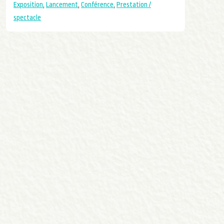
Exposition
,
Lancement
,
Conférence
,
Prestation /
spectacle