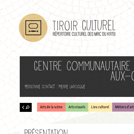
Centre communautaire 
aux-
Personne contact : Pierre Larocque
Arts de la scène
Arts visuels
Lieu culturel
Métiers d'art
Retour
à la
Présentation