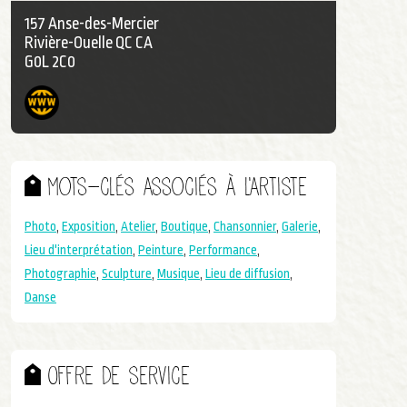
157 Anse-des-Mercier
Rivière-Ouelle QC CA
G0L 2C0
Mots-clés associés à l'artiste
Photo
,
Exposition
,
Atelier
,
Boutique
,
Chansonnier
,
Galerie
,
Lieu d'interprétation
,
Peinture
,
Performance
,
Photographie
,
Sculpture
,
Musique
,
Lieu de diffusion
,
Danse
Offre de service