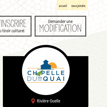
accueil
nous joindre
'inscrire
Demander une
modification
u tiroir culturel
Rivière-Ouelle