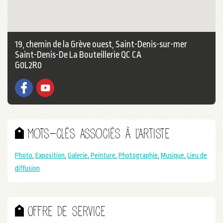
19, chemin de la Grève ouest, Saint-Denis-sur-mer
Saint-Denis-De La Bouteillerie QC CA
G0L2R0
Facebook
YouTube
Mots-clés associés à l'artiste
Photo
,
Exposition
,
Galerie
,
Peinture
,
Photographie
,
Musique
,
Lieu de
diffusion
Offre de service