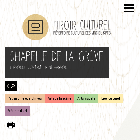
Chapelle de la Grève
Personne contact : René Gagnon
Patrimoine et archives
Arts de la scène
Arts visuels
Lieu culturel
Retour
à la
Métiers d'art
recherche