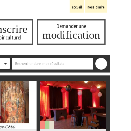
accueil
nous joindre
scrire
Demander une
modification
oir culturel