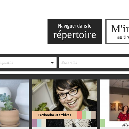
M'in
Naviguer dans le
répertoire
au tir
ipalités
Mots-clés
Patrimoine et archives
Arts
Arts
Arts
Littérature