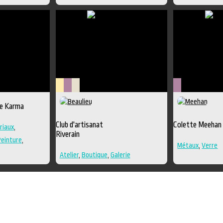
Lieu
Métiers
Savoir-
Métiers
e Karma
culturel
d'art
faire
d'art
Club d'artisanat
Colette Meehan
riaux
,
Riverain
Peinture
,
Métaux
,
Verre
multiples
,
Atelier
,
Boutique
,
Galerie