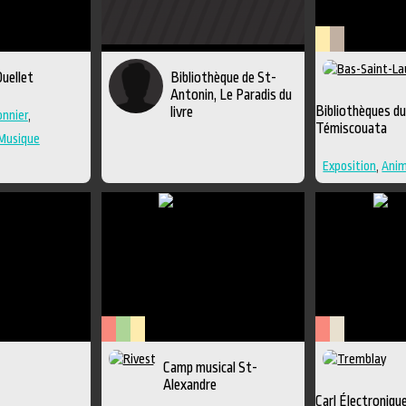
Lieu
Littérature
uellet
Bibliothèque de St-
culturel
Antonin, Le Paradis du
Bibliothèques d
livre
nnier
,
Témiscouata
Musique
Exposition
,
Anim
Bande dessinée
d'interprétatio
Lieu de diffusio
Arts
Arts
Lieu
Arts
Savoir-
Camp musical St-
de
visuels
culturel
de
faire
Alexandre
la
la
Carl Électroniqu