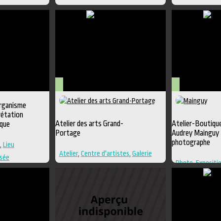
Arts
Arts
organisme
visuels
visuels
rétation
Atelier des arts Grand-
Atelier-Boutiqu
ique
Portage
Audrey Mainguy
photographe
,
Lieu
Atelier
,
Centre d'artistes
,
Galerie
sée
Photo
,
Expositi
Galerie
,
Photog
diffusion