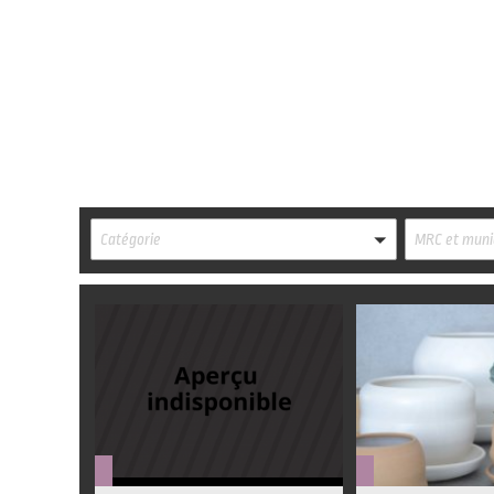
Catégorie
MRC et munic