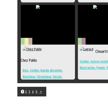
Dessin
,
Estampe
,
Galerie
,
Papier
,
Peinture
,
Photographie
,
Poésie
,
Sculpture
,
Techniques multiples
Arts
Lieu
Littérature
Arts
Métiers
Chouett
visuels
culturel
visuels
d'art
Chez Pablo
Atelier
,
Autres maté
Illustration
,
Papier
,
Bois
,
Atelier
,
Bande dessinée
,
Roman
,
Techniques 
Boutique
,
Céramique
,
Dessin
,
Textile
Galerie
,
Lieu de création
,
Peinture
,
Photographie
,
Roman
,
Sculpture
,
1
2
3
4
5
»
Techniques multiples
,
Textile
,
Travailleur culturel
,
Verre
,
Musique