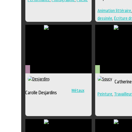
Animation littéraire
dessinée
,
Écriture d
Édition
,
Essai
,
Illust
création
,
Nouvelle
,
P
Métiers
Arts
Catherine
d'art
visuels
Métaux
Carolle Desjardins
Peinture
,
Travailleur