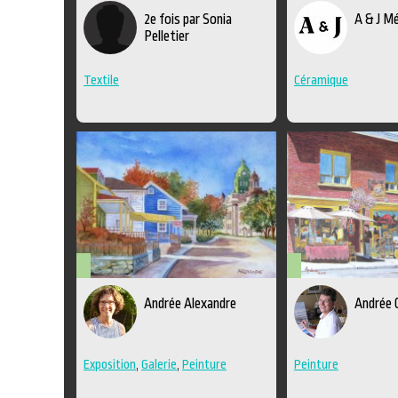
Métiers
Métiers
2e fois par Sonia
A & J M
d'art
d'art
Pelletier
Textile
Céramique
Arts
Arts
Andrée Alexandre
Andrée 
visuels
visuels
Exposition
,
Galerie
,
Peinture
Peinture