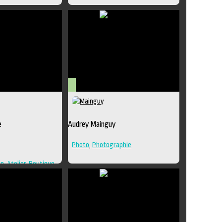
Regroupement d'artistes
,
Sculpture
,
Lieu de diffusion
Arts
visuels
e
Audrey Mainguy
Photo
,
Photographie
on
,
Atelier
,
Boutique
,
raphie
,
Lieu de