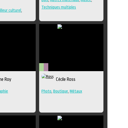
Techniques multiples
lleur culturel
,
Arts
Métiers
ine Roy
Cécile Ross
visuels
d'art
aphie
Photo
,
Boutique
,
Métaux