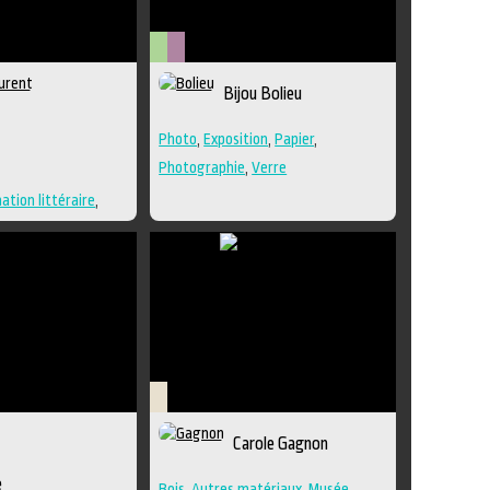
Arts
Métiers
Bijou Bolieu
visuels
d'art
u
Photo
,
Exposition
,
Papier
,
Photographie
,
Verre
ation littéraire
,
,
Conte
,
Lieu
n
,
Poésie
,
Roman
,
n
Savoir-
Carole Gagnon
faire
e
Bois
,
Autres matériaux
,
Musée
,