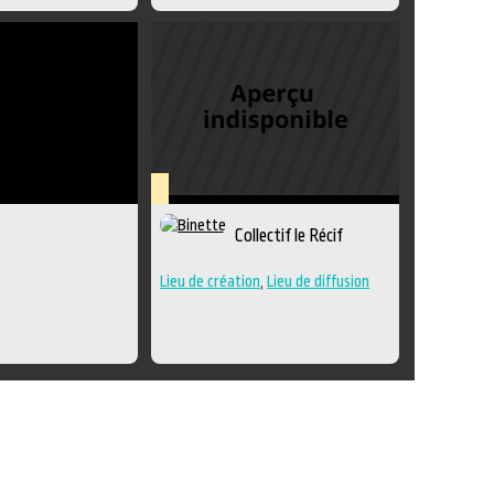
Lieu
Collectif le Récif
culturel
Lieu de création
,
Lieu de diffusion