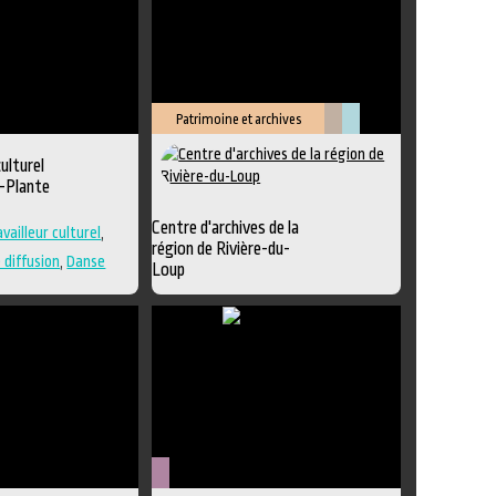
Patrimoine et archives
Littérature
Muséologie
ulturel
-Plante
Centre d'archives de la
vailleur culturel
,
région de Rivière-du-
 diffusion
,
Danse
Loup
Exposition
,
Animation littéraire
,
Édition
,
Lieu de création