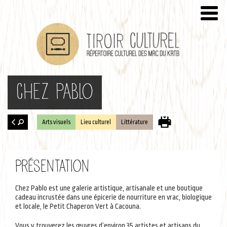
Chez Pablo
Arts visuels
Lieu culturel
Littérature
Retour
à la
Présentation
recherche
Chez Pablo est une galerie artistique, artisanale et une boutique
cadeau incrustée dans une épicerie de nourriture en vrac, biologique
et locale, le Petit Chaperon Vert à Cacouna.
Vous y trouverez les œuvres d’environ 35 artistes et artisans du