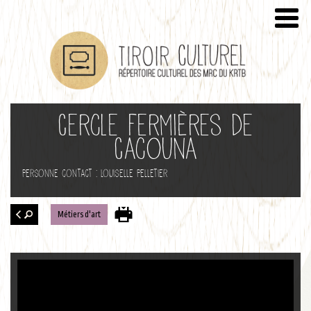
Cercle Fermières de
Cacouna
Personne contact : Louiselle Pelletier
Métiers d'art
Retour
à la
recherche