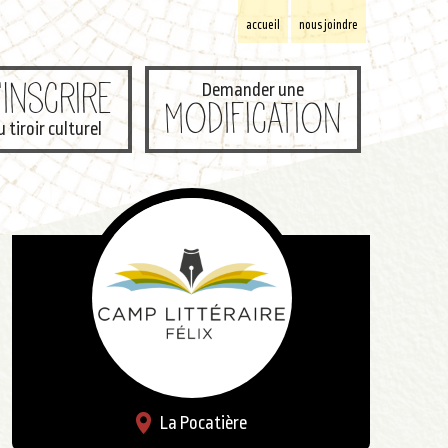
accueil
nous joindre
'inscrire
Demander une
modification
u tiroir culturel
La Pocatière