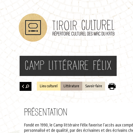
Camp littéraire Félix
Lieu culturel
Littérature
Savoir-faire
Retour
à la
Présentation
recherche
Fondé en 1990, le Camp littéraire Félix favorise l’accès aux com
personnalisé et de qualité, par des écrivaines et des écrivains 