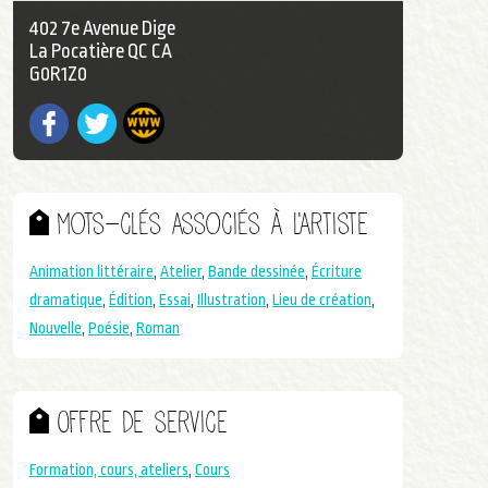
402 7e Avenue Dige
La Pocatière QC CA
G0R1Z0
Facebook
Twitter
Mots-clés associés à l'artiste
Animation littéraire
,
Atelier
,
Bande dessinée
,
Écriture
dramatique
,
Édition
,
Essai
,
Illustration
,
Lieu de création
,
Nouvelle
,
Poésie
,
Roman
Offre de service
Formation, cours, ateliers
,
Cours