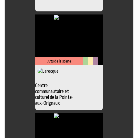
Arts de la scène
Arts
Lieu
Métiers
visuels
culturel
d'art
Centre
communautaire et
culturel de la Pointe-
aux-Orignaux
Photo
,
Exposition
,
Atelier
,
Boutique
,
Chansonnier
,
Galerie
,
Lieu
d'interprétation
,
Peinture
,