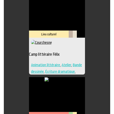
Lieu culturel
Littérature
Savoir-
faire
Camp littéraire Félix
Animation littéraire
,
Atelier
,
Bande
dessinée
,
Écriture dramatique
,
Édition
,
Essai
,
Illustration
,
Lieu de
création
,
Nouvelle
,
Poésie
,
Roman