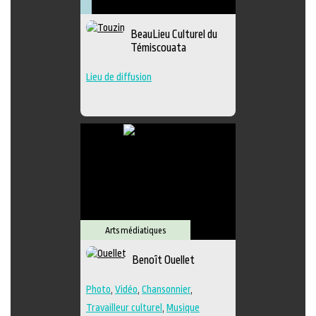
Arts
Arts
Lieu
Littérature
visuels
médiatiques
culturel
Muséologie
BeauLieu Culturel du
Témiscouata
Lieu de diffusion
Arts médiatiques
Benoît Ouellet
Photo
,
Vidéo
,
Chansonnier
,
Travailleur culturel
,
Musique