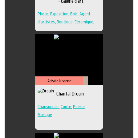
- Galerie d'art
Photo
,
Exposition
,
Bois
,
Agent
d'artistes
,
Boutique
,
Céramique
,
Dessin
,
Estampe
,
Galerie
,
Papier
,
Peinture
,
Photographie
,
Poésie
,
Sculpture
,
Techniques multiples
Arts de la scène
Littérature
Chantal Drouin
Chansonnier
,
Conte
,
Poésie
,
Musique