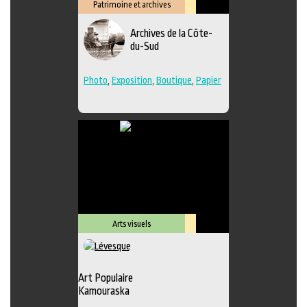
Patrimoine et archives
Lieu
Archives de la Côte-
culturel
du-Sud
Photo
,
Exposition
,
Boutique
,
Papier
Arts visuels
Lieu
culturel
Art Populaire
Kamouraska