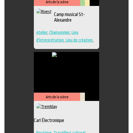
Arts de la scène
Arts
Lieu
Camp musical St-
visuels
culturel
Alexandre
Atelier
,
Chansonnier
,
Lieu
d'interprétation
,
Lieu de création
,
Performance
,
Regroupement
d'artistes
,
Travailleur culturel
,
Musique
,
Lieu de diffusion
Arts de la scène
Savoir-
faire
Carl Électronique
Boutique
,
Travailleur culturel
,