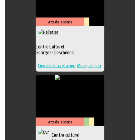
Performance
,
Photographie
,
Sculpture
,
Musique
,
Lieu de
diffusion
,
Danse
Arts de la scène
Lieu
culturel
Centre Culturel
Georges-Deschênes
Lieu d'interprétation
,
Musique
,
Lieu
de diffusion
Arts de la scène
Arts
Lieu
Centre culturel
visuels
culturel