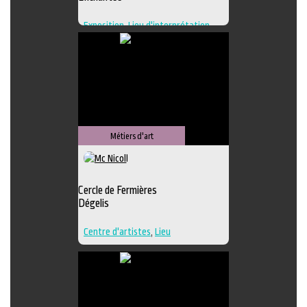
Exposition
,
Lieu d'interprétation
,
Lieu de création
,
Regroupement
d'artistes
,
Lieu de diffusion
Métiers d'art
Cercle de Fermières
Dégelis
Centre d'artistes
,
Lieu
d'interprétation
,
Techniques
multiples
,
Textile