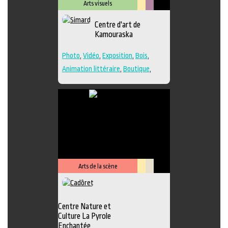
Arts visuels
Lieu
Métiers
Centre d'art de
culturel
d'art
Kamouraska
Photo
,
Vidéo
,
Exposition
,
Bois
,
Animation littéraire
,
Boutique
,
Céramique
,
Dessin
,
Estampe
,
Galerie
,
Lieu de création
,
Musée
,
Peinture
,
Performance
,
Poésie
,
Sculpture
,
Textile
,
Verre
,
Lieu de
diffusion
Arts de la scène
Lieu
Savoir-
culturel
faire
Centre Nature et
Culture La Pyrole
Enchantée