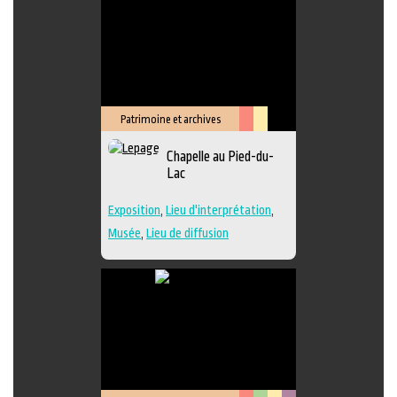
Patrimoine et archives
Arts
Lieu
Chapelle au Pied-du-
de
culturel
Lac
la
scène
Exposition
,
Lieu d'interprétation
,
Musée
,
Lieu de diffusion