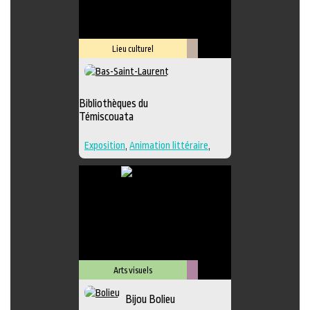
Lieu culturel
Littérature
Bibliothèques du
Témiscouata
Exposition
,
Animation littéraire
,
Bande dessinée
,
Conte
,
Lieu
d'interprétation
,
Poésie
,
Roman
,
Lieu de diffusion
Arts visuels
Métiers
Bijou Bolieu
d'art