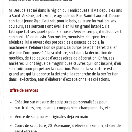
M. Bérubé est né dans la région du Témiscouata. Il vit depuis 43 ans
à Saint-Arsène, petit village agricole du Bas-Saint-Laurent. Depuis
son tout jeune âge, l’attrait pour le bois, sa transformation, ses
couleurs, ses senteurs ont éveillé en lui un grand intérêt. Il a
fabriqué tôt ses jouets pour s’amuser. Avec le temps, il a découvert
son habileté en dessin. Son métier, menuisier-charpentier et
ébéniste, lui a ouvert des portes : les essences de bois, la
machinerie, l’élaboration de plans. La curiosité et l’intérêt d’aller
plus loin l’ont poussé à la sculpture, soit dans la décoration de
meubles, de tableaux et d’accessoires de décoration. Enfin, ses
ancêtres lui ont légué de magnifiques œuvres qui l’ont inspiré, d’où
son goût pour perpétuer la tradition. Pour lui, la sculpture est un
grand art qui lui apporte la détente, la recherche de la perfection
dans l’exécution, afin d’élaborer d’exceptionnelles créations.
Offre de services
Création sur mesure de sculptures personnalisées pour
particuliers, organismes, compagnies, championnats, etc.
Vente de sculptures originales déjà en main
Cours de sculpture, 20 h/semaine, 4 élèves maximum, atelier de
Saint-Arsène