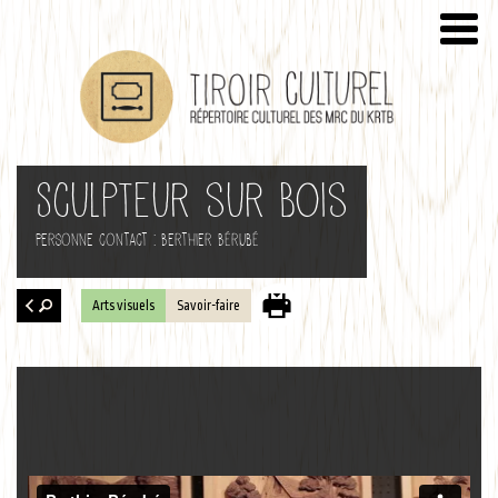
Sculpteur sur bois
Personne contact : Berthier Bérubé
Arts visuels
Savoir-faire
Retour
à la
recherche