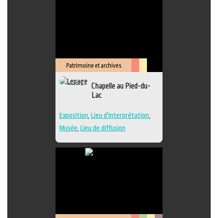
Patrimoine et archives
Arts
Lieu
Chapelle au Pied-du-
de
culturel
Lac
la
scène
Exposition
,
Lieu d'interprétation
,
Musée
,
Lieu de diffusion