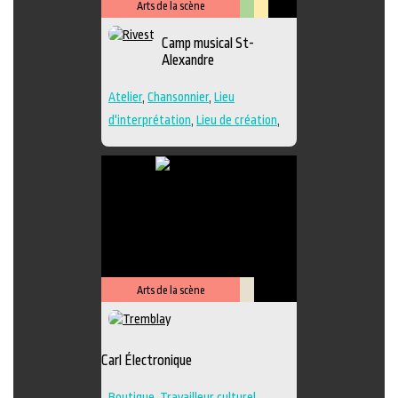
Arts de la scène
Arts
Lieu
Camp musical St-
visuels
culturel
Alexandre
Atelier
,
Chansonnier
,
Lieu
d'interprétation
,
Lieu de création
,
Performance
,
Regroupement
d'artistes
,
Travailleur culturel
,
Musique
,
Lieu de diffusion
Arts de la scène
Savoir-
faire
Carl Électronique
Boutique
,
Travailleur culturel
,