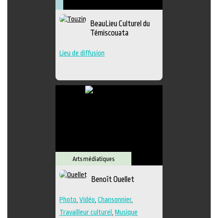
Arts
Arts
Lieu
Littérature
visuels
médiatiques
culturel
Muséologie
BeauLieu Culturel du
Témiscouata
Lieu de diffusion
Arts médiatiques
Benoît Ouellet
Photo
,
Vidéo
,
Chansonnier
,
Travailleur culturel
,
Musique