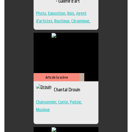
- Galerie d'art
Photo
,
Exposition
,
Bois
,
Agent
d'artistes
,
Boutique
,
Céramique
,
Dessin
,
Estampe
,
Galerie
,
Papier
,
Peinture
,
Photographie
,
Poésie
,
Sculpture
,
Techniques multiples
Arts de la scène
Littérature
Chantal Drouin
Chansonnier
,
Conte
,
Poésie
,
Musique