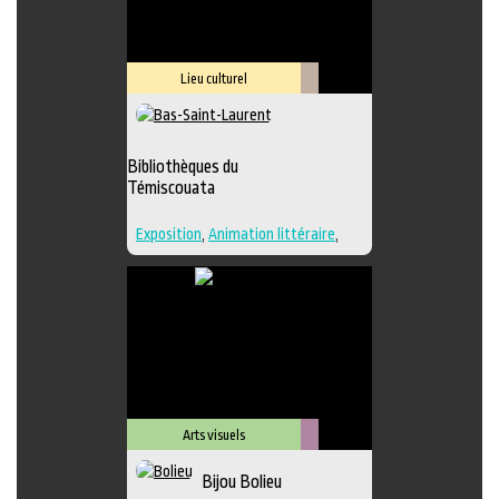
Lieu culturel
Littérature
Bibliothèques du
Témiscouata
Exposition
,
Animation littéraire
,
Bande dessinée
,
Conte
,
Lieu
d'interprétation
,
Poésie
,
Roman
,
Lieu de diffusion
Arts visuels
Métiers
Bijou Bolieu
d'art