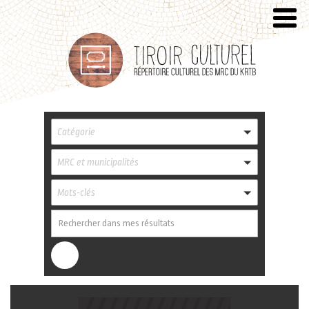
Catégorie
MRC et municipalités
Mots-clés