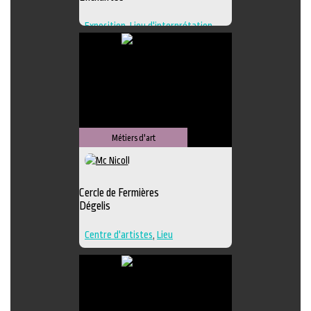
Exposition
,
Lieu d'interprétation
,
Lieu de création
,
Regroupement
d'artistes
,
Lieu de diffusion
Métiers d'art
Cercle de Fermières
Dégelis
Centre d'artistes
,
Lieu
d'interprétation
,
Techniques
multiples
,
Textile