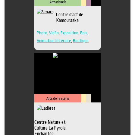
Arts visuels
Lieu
Métiers
Centre d'art de
culturel
d'art
Kamouraska
Photo
,
Vidéo
,
Exposition
,
Bois
,
Animation littéraire
,
Boutique
,
Céramique
,
Dessin
,
Estampe
,
Galerie
,
Lieu de création
,
Musée
,
Peinture
,
Performance
,
Poésie
,
Sculpture
,
Textile
,
Verre
,
Lieu de
diffusion
Arts de la scène
Lieu
Savoir-
culturel
faire
Centre Nature et
Culture La Pyrole
Enchantée