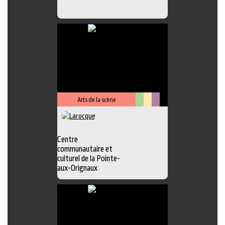
Arts de la scène
Arts
Lieu
Métiers
visuels
culturel
d'art
Centre
communautaire et
culturel de la Pointe-
aux-Orignaux
Photo
,
Exposition
,
Atelier
,
Boutique
,
Chansonnier
,
Galerie
,
Lieu
d'interprétation
,
Peinture
,