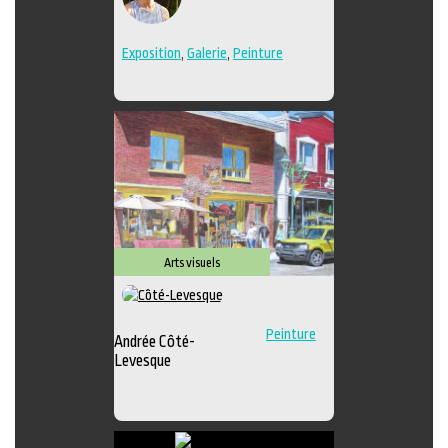
Exposition
,
Galerie
,
Peinture
Arts visuels
Peinture
Andrée Côté-
Levesque