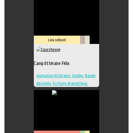
Lieu culturel
Littérature
Savoir-
faire
Camp littéraire Félix
Animation littéraire
,
Atelier
,
Bande
dessinée
,
Écriture dramatique
,
Édition
,
Essai
,
Illustration
,
Lieu de
création
,
Nouvelle
,
Poésie
,
Roman