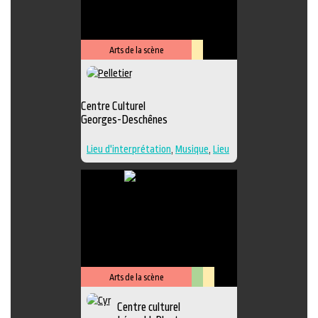
Performance
,
Photographie
,
Sculpture
,
Musique
,
Lieu de
diffusion
,
Danse
Arts de la scène
Lieu
culturel
Centre Culturel
Georges-Deschênes
Lieu d'interprétation
,
Musique
,
Lieu
de diffusion
Arts de la scène
Arts
Lieu
Centre culturel
visuels
culturel