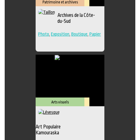
Patrimoine et archives
Lieu
Archives de la Côte-
culturel
du-Sud
Photo
,
Exposition
,
Boutique
,
Papier
Arts visuels
Lieu
culturel
Art Populaire
Kamouraska